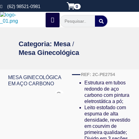
(62) 98521-0981
0
Categoria:
Mesa
/
Mesa Ginecológica
REF: 2C-PE2754
MESA GINECOLÓGICA
Estrutura em tubos
EM AÇO CARBONO
redondo de aço
carbono com pintura
eletrostática a pó;
Leito estofado com
espuma de alta
densidade, revestido
em courvim de
primeira qualidade;
Divido em 3 seções