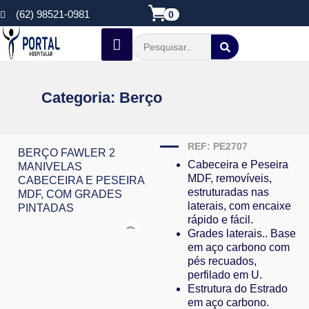
(62) 98521-0981
0
Categoria:
Berço
REF: PE2707
BERÇO FAWLER 2
Cabeceira e Peseira
MANIVELAS
MDF, removíveis,
CABECEIRA E PESEIRA
estruturadas nas
MDF, COM GRADES
laterais, com encaixe
PINTADAS
rápido e fácil.
Grades laterais.. Base
em aço carbono com
pés recuados,
perfilado em U.
Estrutura do Estrado
em aço carbono.